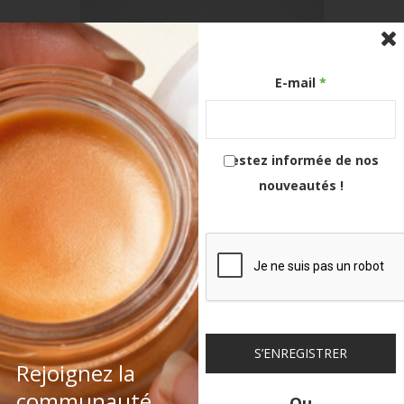
E-mail
*
Restez informée de nos
nouveautés !
ABC Magic Glow Baume Sérum Argan,
Buriti & Centella Cure 3 Mois
90,00
€
99,00
€
S’ENREGISTRER
Rejoignez la
communauté