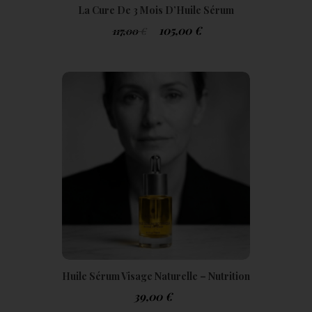
La Cure De 3 Mois D’Huile Sérum
Botanique Luxueuse HoliLife+
105,00
€
117,00
€
Huile Sérum Visage Naturelle – Nutrition
& Éclat Peau Mature | Holigreen
39,00
€