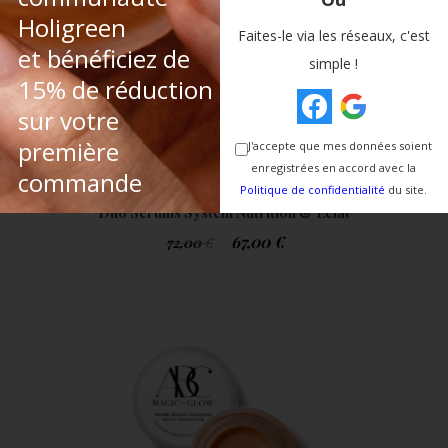
Holigreen
Faites-le via les réseaux, c'est
et bénéficiez de
simple !
15% de réduction
sur votre
première
J'accepte que mes données soient
enregistrées en accord avec la
commande
Politique de confidentialité
du site.
Duo Sérums System Nutrition & Eclat
Optimal De Votre Visage
67,00
€
72,00
€