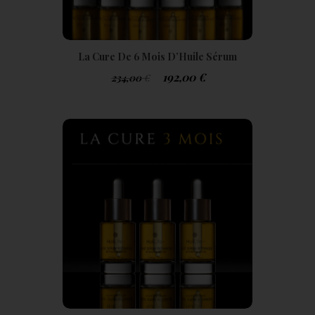
La Cure De 6 Mois D’Huile Sérum
Botanique Luxueuse HoliLife+
192,00
€
234,00
€