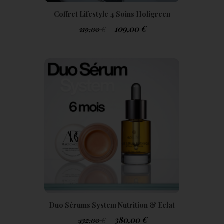
Coffret Lifestyle 4 Soins Holigreen
109,00
€
119,00
€
Duo Sérums System Nutrition & Eclat
Optimal Cure 6 Mois Tarif Privilège+
380,00
€
432,00
€