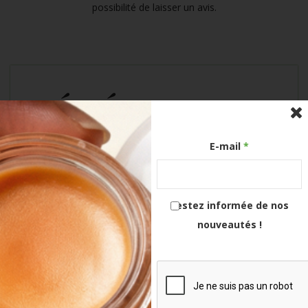
possibilité de laisser un avis.
BÉNÉFICES
naturels
E-mail
*
Nous considérons en 1er lieu la Santé de votre peau,
interface entre votre intérieur et l’extérieur dans lequel
Restez informée de nos
vous évoluez. Pour paraître plus jeune & plus saine,
nouveautés !
celle-ci à besoin d’une aide quotidienne ciblée !
Notre concept de beauté holistique, fournit
efficacement cette aide en allant à l’essentiel.
Beaucoup de composants chimiques ont été reconnus