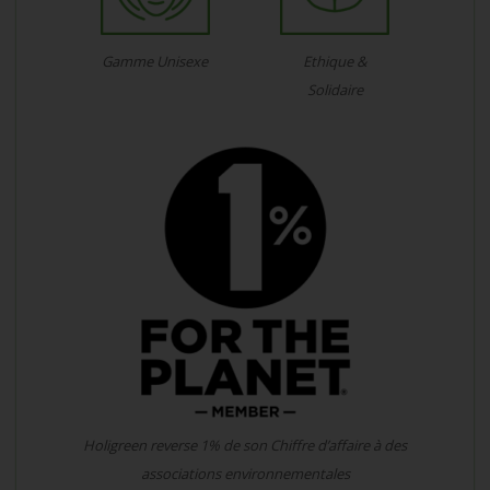
Gamme Unisexe
Ethique &
Solidaire
Holigreen reverse 1% de son Chiffre d’affaire à des
associations environnementales