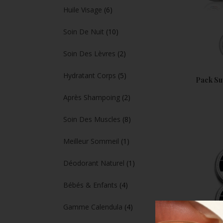
Huile Visage
(6)
Soin De Nuit
(10)
Soin Des Lèvres
(2)
Hydratant Corps
(5)
Pack Su
Après Shampoing
(2)
Soin Des Muscles
(8)
Meilleur Sommeil
(1)
Déodorant Naturel
(1)
Bébés & Enfants
(4)
Gamme Calendula
(4)