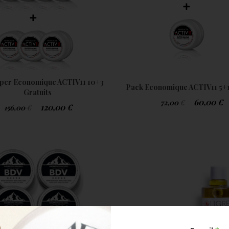
per Economique ACTIV11 10+3
Pack Economique ACTIV11 5+1
Gratuits
60,00
€
72,00
€
120,00
€
156,00
€