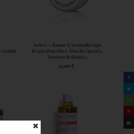
Activ11 — Baume D’Aromathérapie
 Gratuit
Respiration Libre. Muscles Apaisés.
Tensions Relâchées.
12,00
€