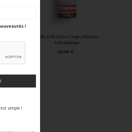
nouveautés !
Huile SOS Active Coups Muscles
usculaire
Articulations
30,00
€
R
'est simple !