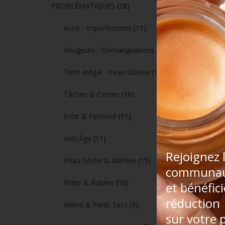
PROBLÉMATIQUES
(28)
Acné - Imperfections
(11)
Rougeurs - Démangeaisons
(14)
Pack Ec
Teint Inégal - Peau Grasse
(10)
Tâches & Cernes
(10)
Eclat & Fermeté
(11)
Anti-Âge
(11)
Rejoignez 
Peau Sèche & Abîmée
(15)
communau
Rides & Ridules
(10)
et bénéfic
réduction
Mains & Pieds Secs
(3)
sur votre 