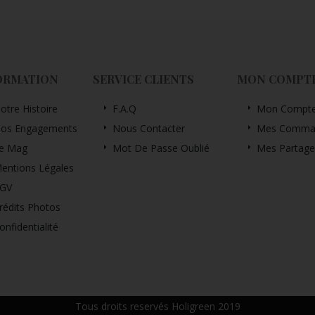
ORMATION
SERVICE CLIENTS
MON COMPT
otre Histoire
F.A.Q
Mon Compt
os Engagements
Nous Contacter
Mes Comma
e Mag
Mot De Passe Oublié
Mes Partage
entions Légales
GV
rédits Photos
onfidentialité
Tous droits reservés Holigreen 2019