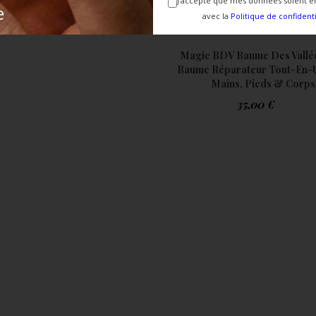
J'accepte que mes données soient e
e
avec la
Politique de confidenti
Magic BDV Baume Des Vallée
Baume Réparateur Tout-En-
Mains, Pieds & Corps
–
35,00
€