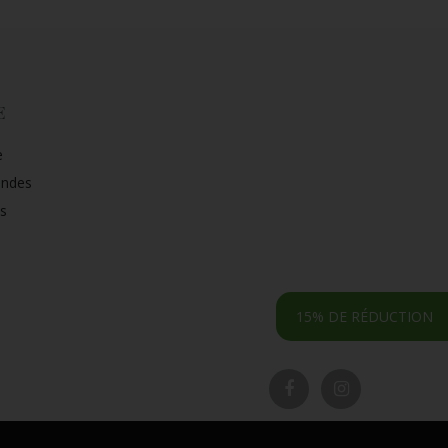
E
e
ndes
s
15% DE RÉDUCTION