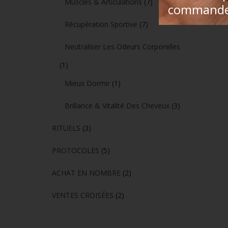
Muscles & Articulations
(7)
command
Récupération Sportive
(7)
Neutraliser Les Odeurs Corporelles
(1)
Mieux Dormir
(1)
Brillance & Vitalité Des Cheveux
(3)
RITUELS
(3)
PROTOCOLES
(5)
ACHAT EN NOMBRE
(2)
VENTES CROISÉES
(2)