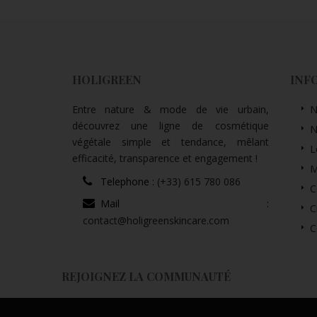
HOLIGREEN
INF
Entre nature & mode de vie urbain,
N
découvrez une ligne de cosmétique
N
végétale simple et tendance, mêlant
L
efficacité, transparence et engagement !
M
Telephone :
(+33) 615 780 086
C
Mail :
C
contact@holigreenskincare.com
C
REJOIGNEZ LA COMMUNAUTÉ