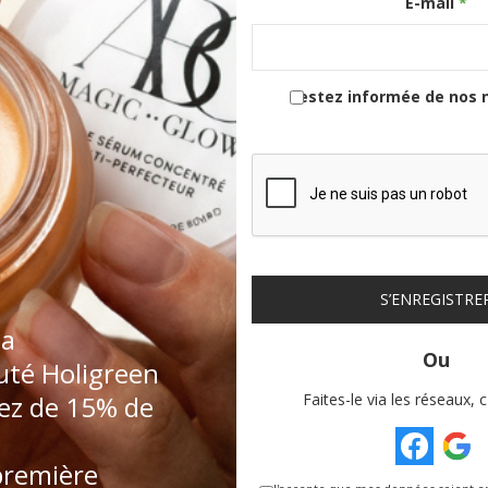
E-mail
*
Restez informée de nos 
onomique Magique Baumes Des
Rituel Confort Articulaire & M
Vallées® 6+
60,00
€
65,00
€
150,00
€
210,00
€
S’ENREGISTRE
la
té Holigreen
iez de 15% de
Faites-le via les réseaux, c
première