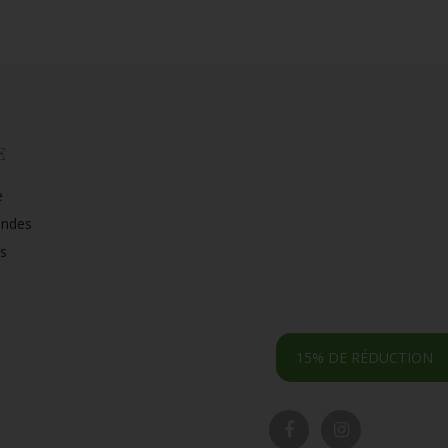
E
e
ndes
s
15% DE RÉDUCTION