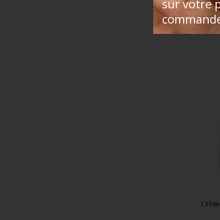
sur votre 
Huile Sér
command
& Éc
Crème