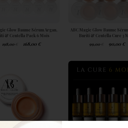
gic Glow Baume Sérum Argan,
ABC Magic Glow Baume Sérum
iti & Centella Pack 6 Mois
Buriti & Centella Cure 3 
168,00
€
90,00
€
198,00
€
99,00
€