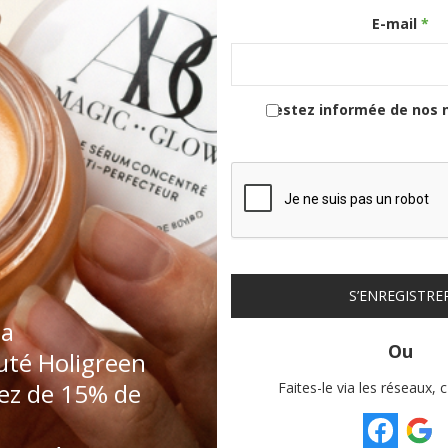
E-mail
*
rum Visage – Glow & Nutrition
La Cure De 6 Mois D’Huile
Peau | ABC Magic Glow
Botanique Luxueuse HoliL
33,00
€
192,00
€
234,00
€
Restez informée de nos 
S’ENREGISTRE
la
té Holigreen
iez de 15% de
Faites-le via les réseaux, c