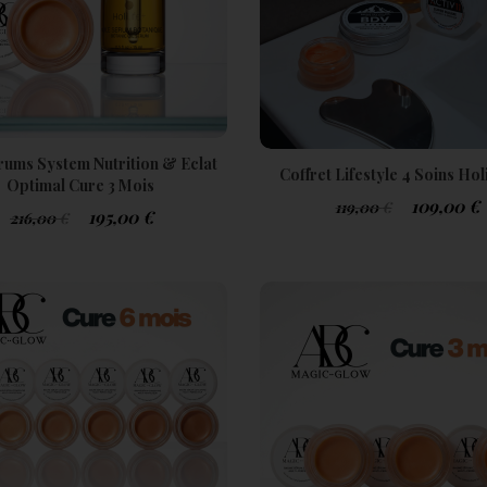
ums System Nutrition & Eclat
Coffret Lifestyle 4 Soins Ho
Optimal Cure 3 Mois
109,00
€
119,00
€
195,00
€
216,00
€