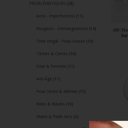
PROBLÉMATIQUES
(28)
Acné - Imperfections
(11)
Rougeurs - Démangeaisons
(14)
ABC Ma
Bur
Teint Inégal - Peau Grasse
(10)
Tâches & Cernes
(10)
Eclat & Fermeté
(11)
Anti-Âge
(11)
Peau Sèche & Abîmée
(15)
Rides & Ridules
(10)
Mains & Pieds Secs
(3)