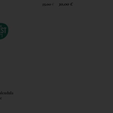
30,00
€
35,00
€
alendula
te