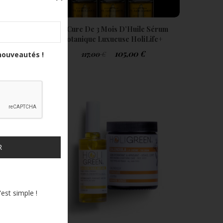
 Sérum
La Cure De 3 Mois D’Huile Sérum
ife+
Botanique Luxueuse HoliLife+
105,00
€
117,00
€
nouveautés !
R
'est simple !