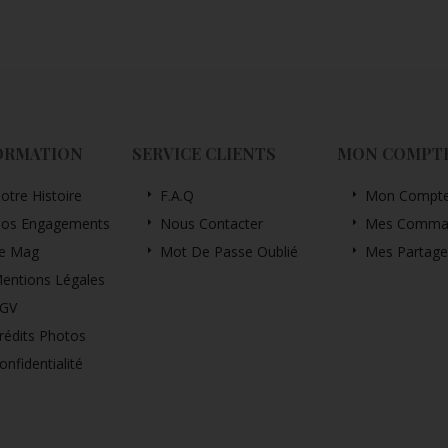
ORMATION
SERVICE CLIENTS
MON COMPT
otre Histoire
F.A.Q
Mon Compt
os Engagements
Nous Contacter
Mes Comma
e Mag
Mot De Passe Oublié
Mes Partage
entions Légales
GV
rédits Photos
onfidentialité