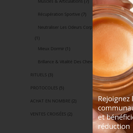
Muscles & Articulations
(7)
Récupération Sportive
(7)
Baume Sé
Neutraliser Les Odeurs Corporelles
(1)
Mieux Dormir
(1)
Brillance & Vitalité Des Cheveux
(3)
RITUELS
(3)
PROTOCOLES
(5)
Rejoignez 
ACHAT EN NOMBRE
(2)
communau
VENTES CROISÉES
(2)
et bénéfic
réduction