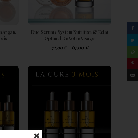
 Argan,
Duo Sérums System Nutrition & Eclat
Mois
Optimal De Votre Visage
67,00
€
72,00
€