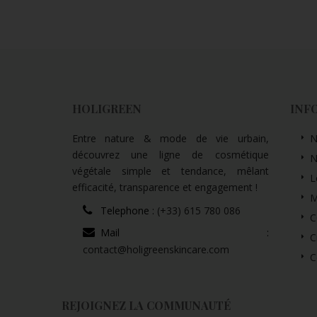
HOLIGREEN
INF
Entre nature & mode de vie urbain,
N
découvrez une ligne de cosmétique
N
végétale simple et tendance, mêlant
L
efficacité, transparence et engagement !
M
Telephone :
(+33) 615 780 086
C
Mail :
C
contact@holigreenskincare.com
C
REJOIGNEZ LA COMMUNAUTÉ