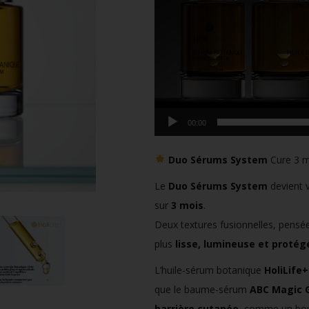
00:00
Duo Sérums System
Cure 3 
Le
Duo Sérums System
devient v
sur
3 mois
.
Deux textures fusionnelles, pensée
plus
lisse, lumineuse et protég
L’huile-sérum botanique
HoliLife+
que le baume-sérum
ABC Magic 
barrière cutanée
, comme un bouc