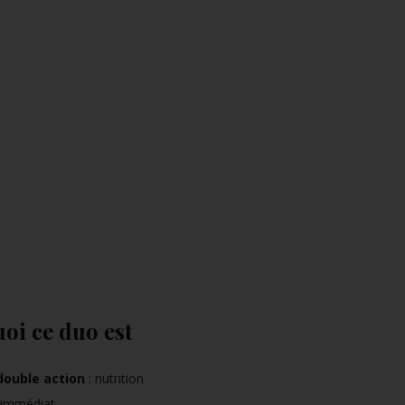
oi ce duo est
double action
: nutrition
 immédiat