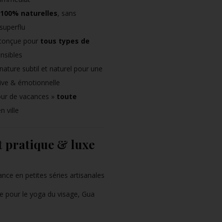
100% naturelles
, sans
superflu
conçue pour
tous types de
nsibles
ature subtil et naturel pour une
tive & émotionnelle
our de vacances »
toute
 ville
 pratique & luxe
nce en petites séries artisanales
te pour le yoga du visage, Gua