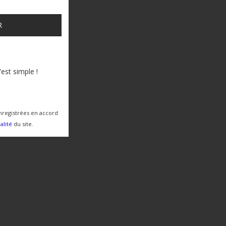
R
'est simple !
nregistrées en accord
alité
du site.