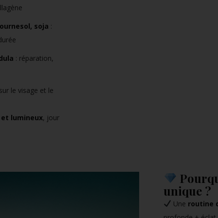
llagène
tournesol, soja
:
 durée
dula
: réparation,
ur le visage et le
s et lumineux
, jour
Pourqu
unique ?
Une
routine 
profonde + éclat