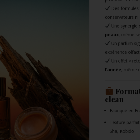
Des formules
conservateurs ni 
Une synergie 
peaux
, même se
Un parfum sign
expérience olfac
Un effet « ret
l’année
, même en
Format
clean
Fabriqué en Fra
Texture parfai
Sha, Kobido