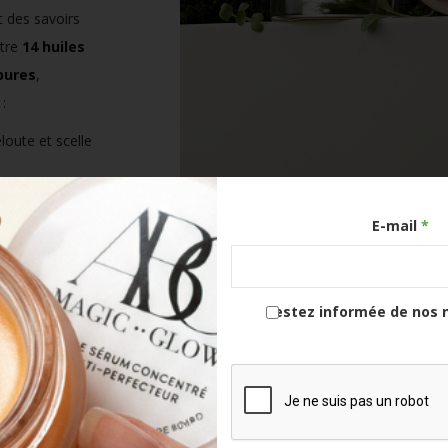
t des savoirs
tre
14 huiles
pures
,
:
eloute et scelle
: pro-rétinol naturel,
E-mail
*
argan
: nutrition,
Restez informée de nos 
as, géranium,
thérapie et glow
otection