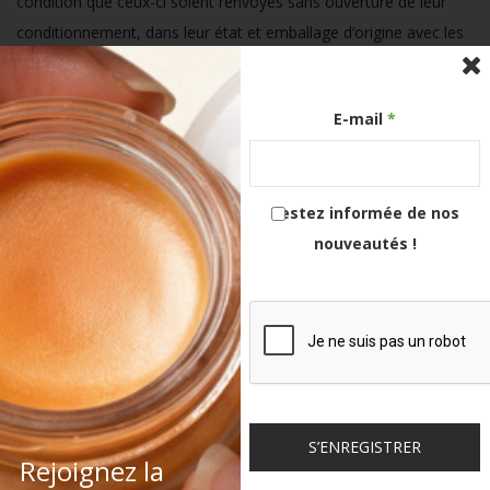
condition que ceux-ci soient renvoyés sans ouverture de leur
conditionnement, dans leur état et emballage d’origine avec les
documents l’accompagnant. Dès réception du produit en bonne
et due forme, Holigreen Skincare renverra, à ses frais, le produit
E-mail
*
initialement commandé.
15- DROIT DE RÉTRACTATION
Restez informée de nos
Le client dispose, dans un délai de 30 jours ouvrables à compter
nouveautés !
de la livraison de sa commande, d’un droit de retour avec
remboursement des produits qui ne lui conviennent pas
conformément à l’article L 121–18 du Code de la
consommation. Si ce délai expire un samedi, un dimanche ou un
jour férié ou chômé, il est prorogé jusqu’au premier jour
ouvrable suivant. Le produit retourné devra l’être dans son état
et emballage d’origine. Il devra ne pas avoir été utilisé, ni avoir
S’ENREGISTRER
subi de détérioration si minime soit elle et être dans un état de
Rejoignez la