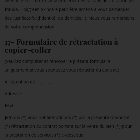
Grenoble Tél. : 06 15 78 00 86. Pour des raisons de limitation de
fraude, Holigreen Skincare peut être amené à vous demander
des justificatifs (d’identité, de domicile…). Nous vous remercions
de votre compréhension.
17- Formulaire de rétractation à
copier-coller
(Veuillez compléter et renvoyer le présent formulaire
uniquement si vous souhaitez vous rétracter du contrat.)
A l’attention de ………………
Adresse : …………..
Mail :
Je/nous (*) vous notifie/notifions (*) par la présente ma/notre
(*) rétractation du contrat portant sur la vente du bien (*)/pour
la prestation de services (*) ci-dessous :