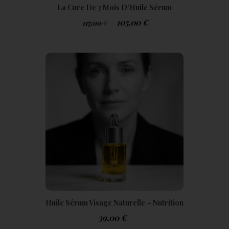
La Cure De 3 Mois D’Huile Sérum
Botanique Luxueuse HoliLife+
105,00
€
117,00
€
Huile Sérum Visage Naturelle – Nutrition
& Éclat Peau Mature | Holigreen
39,00
€