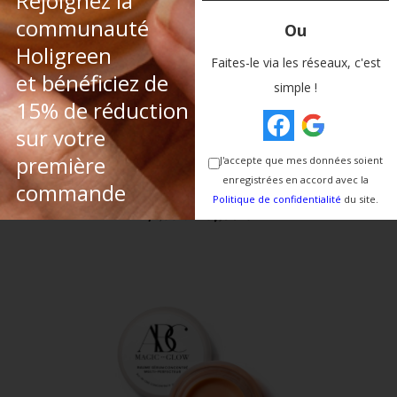
Rejoignez la
communauté
Holigreen
Faites-le via les réseaux, c'est
et bénéficiez de
simple !
15% de réduction
sur votre
première
J'accepte que mes données soient
enregistrées en accord avec la
commande
Duo Sérums System Nutrition & Eclat
Politique de confidentialité
du site.
Optimal De Votre Visage
67,00
€
72,00
€