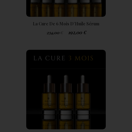
La Cure De 6 Mois D’Huile Sérum
Botanique Luxueuse HoliLife+
192,00
€
234,00
€