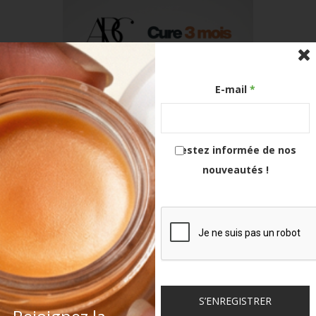
E-mail
*
Restez informée de nos
nouveautés !
ABC Magic Glow Baume Sérum Argan,
Buriti & Centella Cure 3 Mois
90,00
€
99,00
€
S’ENREGISTRER