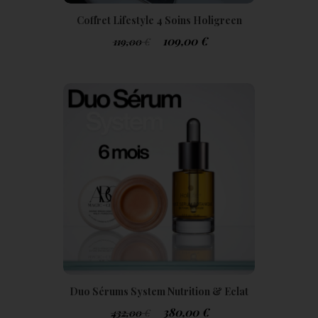
Coffret Lifestyle 4 Soins Holigreen
109,00
€
119,00
€
Duo Sérums System Nutrition & Eclat
Optimal Cure 6 Mois Tarif Privilège+
380,00
€
432,00
€